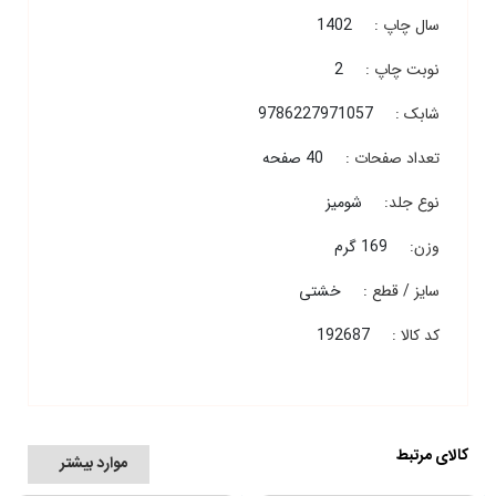
سال چاپ :
1402
نوبت چاپ :
2
شابک :
9786227971057
تعداد صفحات :
40 صفحه
نوع جلد:
شومیز
وزن:
169 گرم
سایز / قطع :
خشتی
کد کالا :
192687
کالای مرتبط
موارد بیشتر