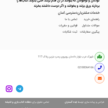
کودکان و نوجوانان که بتوانند در آن قدم بزنند، حتی بدوند، کتاب‌ها را
بردارند ورق بزنند و بخوانند و اگر دوست داشتند بخرند
خدمات مشتریان
دسترسی آسان
راهنمای خرید
تماس با ما
سوالات متداول
قوانین و مقررات
پیگیری سفارشات
ثبت شکایات
شهرک غرب بلوار دادمان روبروی پمپ بنزین پلاک 117
02188364166
ایده گستران
دهکده کتاب بازی و اندیشه
طراحی و پیاده سازی توسط
تمامی حقوق برای