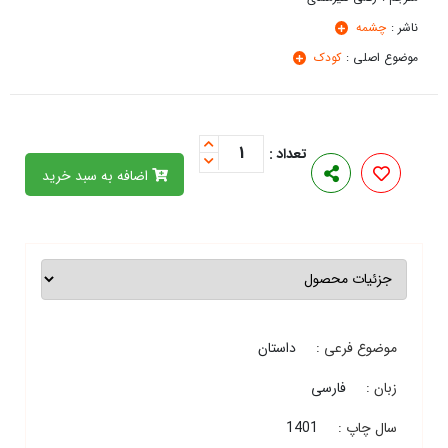
ناشر :
چشمه
موضوع اصلی :
کودک
1
تعداد :
اضافه به سبد خرید
موضوع فرعی :
داستان
زبان :
فارسی
سال چاپ :
1401