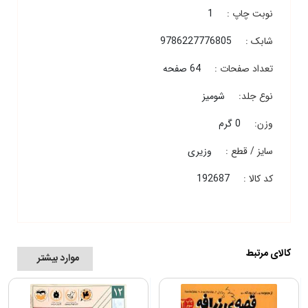
نوبت چاپ :
1
شابک :
9786227776805
تعداد صفحات :
64 صفحه
نوع جلد:
شومیز
وزن:
0 گرم
سایز / قطع :
وزیری
کد کالا :
192687
کالای مرتبط
موارد بیشتر