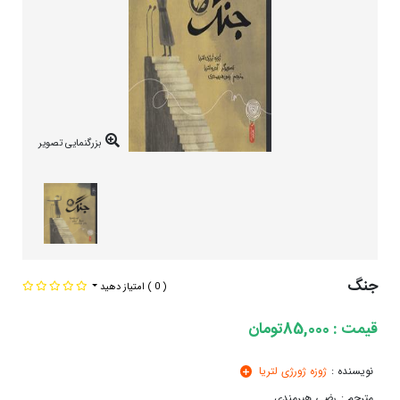
بزرگنمایی تصویر
جنگ
( 0 )
امتیاز دهید
قیمت : 85,000تومان
نویسنده :
ژوزه ژورژی لتریا
مترجم :
رضی هیرمندی