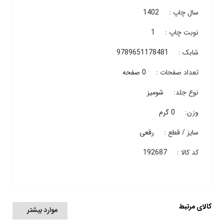
سال چاپ :
1402
نوبت چاپ :
1
شابک :
9789651178481
تعداد صفحات :
0 صفحه
نوع جلد:
شومیز
وزن:
0 گرم
سایز / قطع :
رقعی
کد کالا :
192687
کالای مرتبط
موارد بیشتر