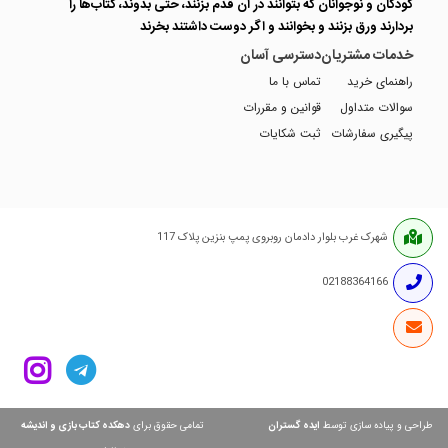
کودکان و نوجوانان که بتوانند در آن قدم بزنند، حتی بدوند، کتاب‌ها را
بردارند ورق بزنند و بخوانند و اگر دوست داشتند بخرند
خدمات مشتریان
دسترسی آسان
راهنمای خرید
تماس با ما
سوالات متداول
قوانین و مقررات
پیگیری سفارشات
ثبت شکایات
شهرک غرب بلوار دادمان روبروی پمپ بنزین پلاک 117
02188364166
ایده گستران
دهکده کتاب بازی و اندیشه
طراحی و پیاده سازی توسط
تمامی حقوق برای