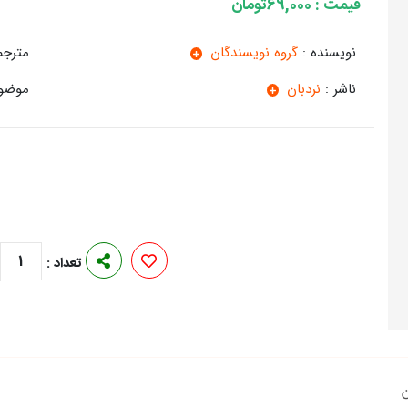
قیمت : 69,000تومان
نویسنده :
گروه نویسندگان
مترجم
ناشر :
نردبان
موضوع
1
تعداد :
ن