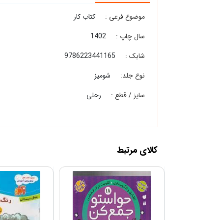
موضوع فرعی :
کتاب کار
سال چاپ :
1402
شابک :
9786223441165
نوع جلد:
شومیز
سایز / قطع :
رحلی
کالای مرتبط