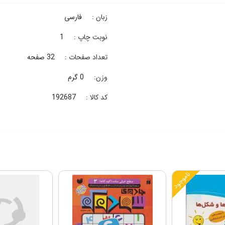
زبان :
فارسی
نوبت چاپ :
1
تعداد صفحات :
32 صفحه
وزن:
0 گرم
کد کالا :
192687
ناموجود