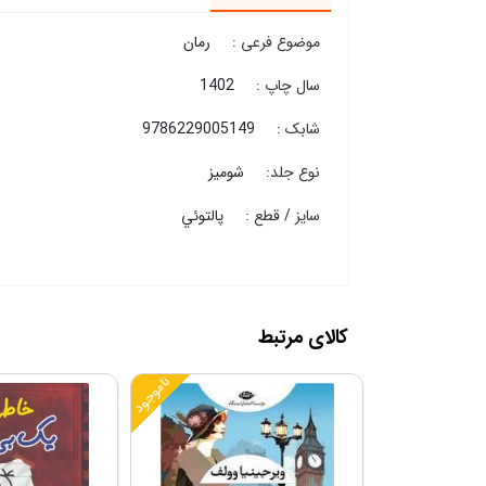
موضوع فرعی :
رمان
سال چاپ :
1402
شابک :
9786229005149
نوع جلد:
شومیز
سایز / قطع :
پالتوئي
کالای مرتبط
ناموجود
ناموجود