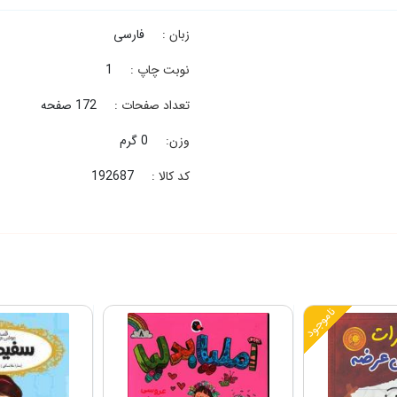
زبان :
فارسی
نوبت چاپ :
1
تعداد صفحات :
172 صفحه
وزن:
0 گرم
کد کالا :
192687
ناموجود