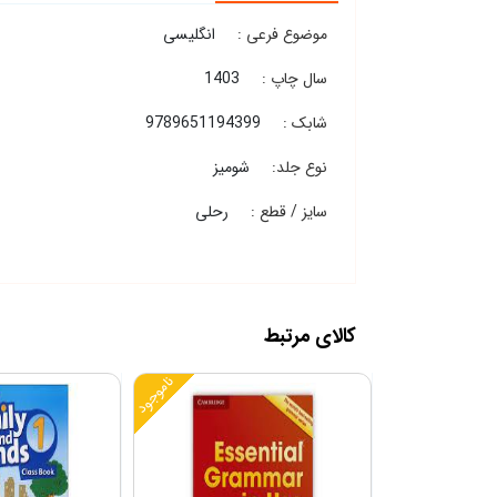
موضوع فرعی :
انگلیسی
سال چاپ :
1403
شابک :
9789651194399
نوع جلد:
شومیز
سایز / قطع :
رحلی
کالای مرتبط
ناموجود