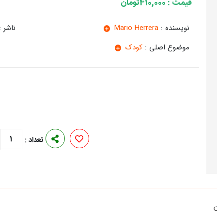
قیمت : 410,000تومان
نویسنده :
Mario Herrera
ناشر :
موضوع اصلی :
کودک
1
تعداد :
ن