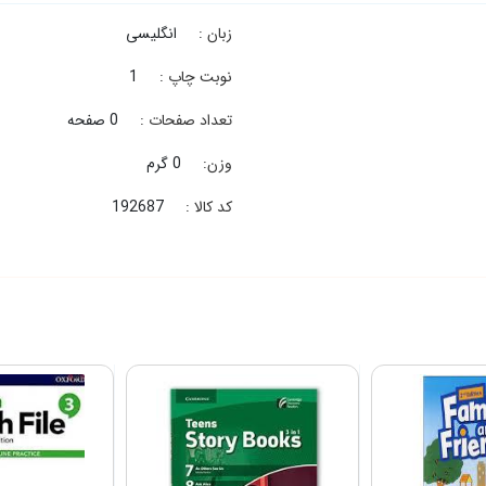
زبان :
انگلیسی
نوبت چاپ :
1
تعداد صفحات :
0 صفحه
وزن:
0 گرم
کد کالا :
192687