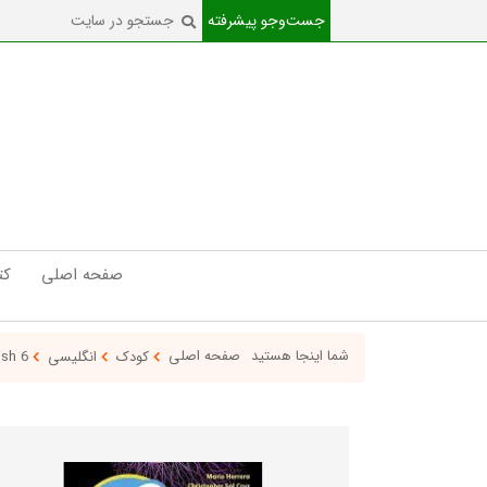
جست‌و‌جو پیشرفته
صفحه اصلی
کت
شما اینجا هستید
صفحه اصلی
کودک
انگلیسی
Big english 6