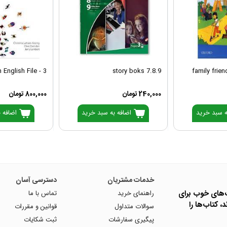
 English File - 3
story boks 7.8.9
family frie
240,000 تومان
800,000 تومان
ه سبد خرید
اضافه به سبد خرید
اضافه ب
خدمات مشتریان
دسترسی آسان
ب‌های خوب برای
راهنمای خرید
تماس با ما
، کتاب‌ها را
سوالات متداول
قوانین و مقررات
پیگیری سفارشات
ثبت شکایات