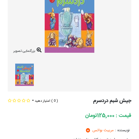
بزرگنمایی تصویر
جیش شبم دردسرم
( 0 )
امتیاز دهید
قیمت : 125,000تومان
نویسنده :
مریبث بواتس