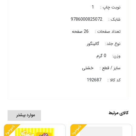
نوبت چاپ :
1
شابک :
9786000825072
تعداد صفحات :
26 صفحه
نوع جلد:
گالینگور
وزن:
0 گرم
سایز / قطع :
خشتی
کد کالا :
192687
کالای مرتبط
موارد بیشتر
ناموجود
ناموجود