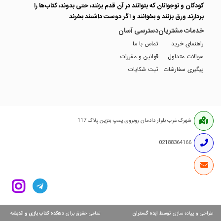
کودکان و نوجوانان که بتوانند در آن قدم بزنند، حتی بدوند، کتاب‌ها را
بردارند ورق بزنند و بخوانند و اگر دوست داشتند بخرند
خدمات مشتریان
دسترسی آسان
راهنمای خرید
تماس با ما
سوالات متداول
قوانین و مقررات
پیگیری سفارشات
ثبت شکایات
شهرک غرب بلوار دادمان روبروی پمپ بنزین پلاک 117
02188364166
ایده گستران
دهکده کتاب بازی و اندیشه
طراحی و پیاده سازی توسط
تمامی حقوق برای