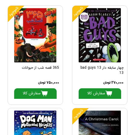
ناموجود
ناموجود
چهار سابقه دار 13 bad guys
365 قصه شب از حیوانات
13
270,000 تومان
750,000 تومان
سفارش کالا
سفارش کالا
ناموجود