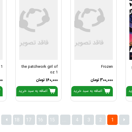
 1
the patchwork girl of
Frozen
oz 1
300,000 تومان
160,000 تومان
000
ید
اضافه به سبد خرید
اضافه به سبد خرید
18
17
16
15
...
4
3
2
1