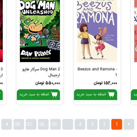
Beezus and Ramona -
Dog Man 2 سرکار هاپو
1
ارجینال
ار
152,000 تومان
550,000 تومان
000
ید
اضافه به سبد خرید
اضافه به سبد خرید
138
137
136
135
...
4
3
2
1