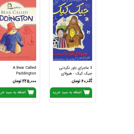
3 ماجرای باور نکردنی
A Bear Called
جیک کیک - هیولای
Paddington
فو...
60,000 تومان
225,000 تومان
اضافه به سبد خرید
اضافه به سبد خر