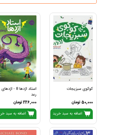
کوکوی سبزیجات
استاد اژدها 8 - اژدهای
رعد
50,000 تومان
226,000 تومان
اضافه به سبد خرید
اضافه به سبد خر