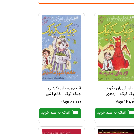
 ماجرای باور نکردنی
3 ماجرای باور نکردنی
ک کیک - اژدهای
جیک کیک - خانم آشپز...
...
140, تومان
60,000 تومان
اضافه به سبد خرید
اضافه به سبد خرید