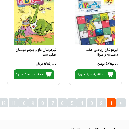
تیزهوشان ریاضی هفتم -
تیزهوشان علوم پنجم دبستان
درسنامه و سوال
خیلی سبز
575,000 تومان
575,000 تومان
اضافه به سبد خرید
اضافه به سبد خرید
12
11
10
9
8
7
6
5
4
3
2
1