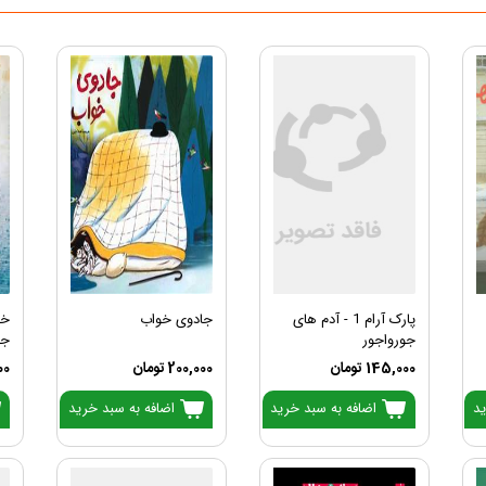
پارک آرام 1 - آدم های
جادوی خواب
خا
جورواجور
جا
145,000 تومان
200,000 تومان
,000
ید
اضافه به سبد خرید
اضافه به سبد خرید