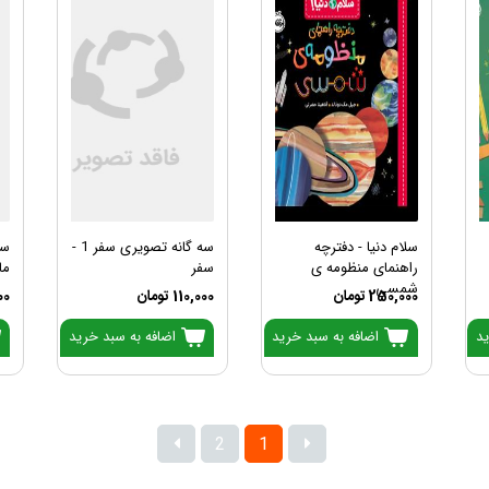
سلام دنیا - دفترچه
سه گانه تصویری سفر 1 -
راهنمای منظومه ی
سفر
ما
شمسی
250,000 تومان
110,000 تومان
,000
ید
اضافه به سبد خرید
اضافه به سبد خرید
2
1