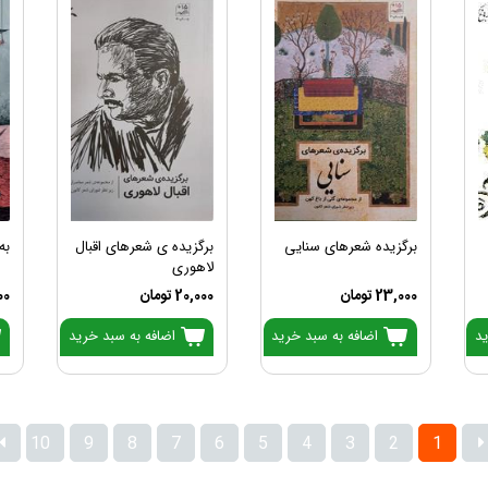
برگزیده شعرهای سنایی
برگزیده ی شعرهای اقبال
به
لاهوری
23,000 تومان
20,000 تومان
500
ید
اضافه به سبد خرید
اضافه به سبد خرید
10
9
8
7
6
5
4
3
2
1