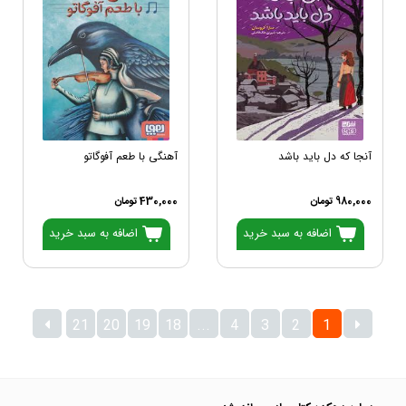
آنجا که دل باید باشد
آهنگی با طعم آفوگاتو
980,000 تومان
430,000 تومان
اضافه به سبد خرید
اضافه به سبد خرید
21
20
19
18
...
4
3
2
1