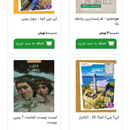
هوخشتره - قدرتمندترین پادشاه
کی چی کجا - دیوار برلین
ماد
300,000 تومان
100,000 تومان
اضافه به سبد خرید
اضافه به سبد خرید
کی؟ چی؟ کجا؟ 20 - آلکاتراز
کیست چیست کجاست ؟ پمپی
چیست