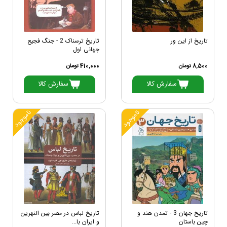
تاریخ از این ور
تاریخ ترسناک 2 - جنگ فجیع
جهانی اول
8,500 تومان
410,000 تومان
سفارش کالا
سفارش کالا
ناموجود
ناموجود
تاریخ جهان 3 - تمدن هند و
تاریخ لباس در مصر بین النهرین
چین باستان
و ایران با...