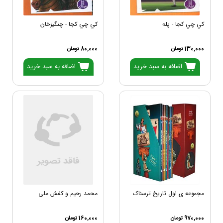
كي چي كجا - پله
كي چي كجا - چنگيزخان
130,000 تومان
80,000 تومان
اضافه به سبد خرید
اضافه به سبد خرید
مجموعه ی اول تاریخ ترسناک
محمد رحیم و کفش ملی
970,000 تومان
160,000 تومان