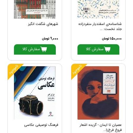
شناسنامه‌ی اسقندیار منفردزاده
شهرهای شگفت انگیز
جلد نخست: ...
150,000 تومان
9,000 تومان
سفارش کالا
سفارش کالا
ناموجود
ناموجود
عصیان تا ایمان - گزیده اشعار
فرهنگ توصیفی عکاسی
فروغ فرخ‌زا...