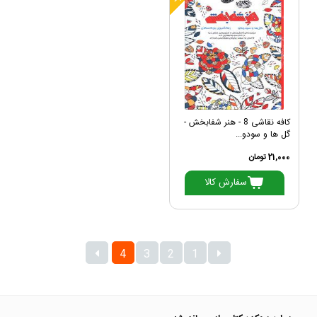
کافه نقاشی 8 - هنر شفابخش -
گل ها و سودو...
21,000 تومان
سفارش کالا
4
3
2
1