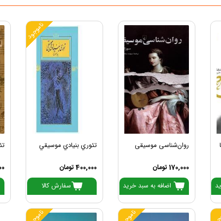
ناموجود
روان‌شناسی موسیقی
تئوري بنيادي موسيقي
تئ
170,000 تومان
400,000 تومان
000
ید
اضافه به سبد خرید
سفارش کالا
جود
ناموجود
ناموجود