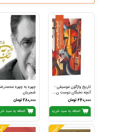
تاریخ واژگون موسیقی -
چهره به چهره محمدرضا
آنچه نخبگان دوست ن...
شجریان
640,000 تومان
280,000 تومان
اضافه به سبد خرید
اضافه به سبد خر
ناموجود
نامو