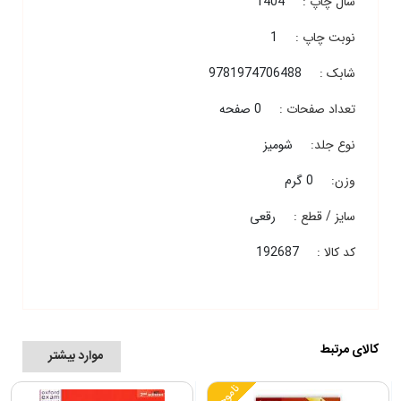
سال چاپ :
1404
نوبت چاپ :
1
شابک :
9781974706488
تعداد صفحات :
0 صفحه
نوع جلد:
شومیز
وزن:
0 گرم
سایز / قطع :
رقعی
کد کالا :
192687
کالای مرتبط
موارد بیشتر
ناموجود